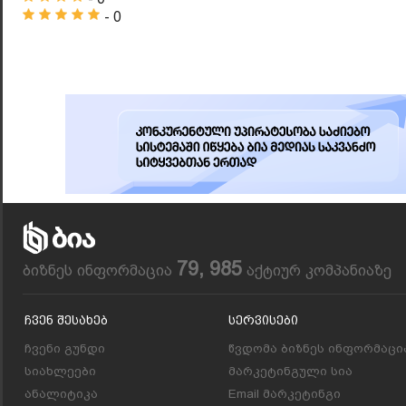
- 0
79, 985
ბიზნეს ინფორმაცია
აქტიურ კომპანიაზე
Ჩვენ Შესახებ
Სერვისები
ჩვენი გუნდი
წვდომა ბიზნეს ინფორმაცი
სიახლეები
მარკეტინგული სია
ანალიტიკა
Email მარკეტინგი