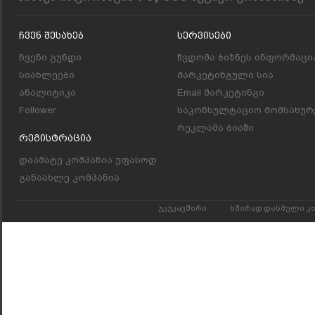
Ჩვენ Შესახებ
Სერვისები
ჩვენი გუნდი
წვდომა ბიზნეს ინფორმაცი
სიახლეები
მარკეტინგული სია
ანალიტიკა
Email მარკეტინგი
Follower
საკონსულტაციო მომსახურ
რეკლამა ბიაში
Რეგისტრაცია
დაამატე კომპანია უფასოდ
განაახლე კომპანია
უკუკავშირი
ხშირად დასმული კ