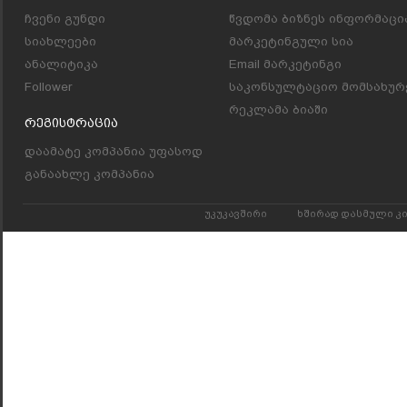
ჩვენი გუნდი
წვდომა ბიზნეს ინფორმაცი
სიახლეები
მარკეტინგული სია
ანალიტიკა
Email მარკეტინგი
Follower
საკონსულტაციო მომსახურ
რეკლამა ბიაში
Რეგისტრაცია
დაამატე კომპანია უფასოდ
განაახლე კომპანია
უკუკავშირი
ხშირად დასმული კ