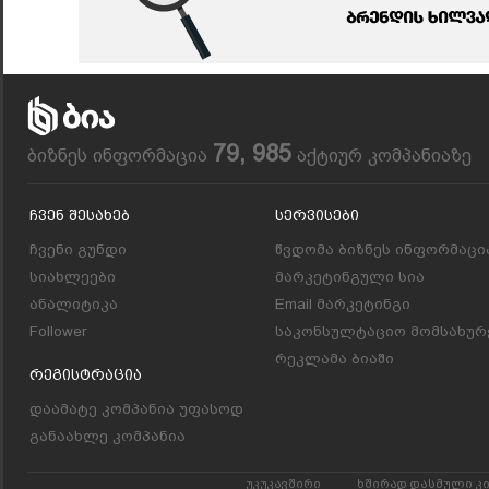
79, 985
ბიზნეს ინფორმაცია
აქტიურ კომპანიაზე
Ჩვენ Შესახებ
Სერვისები
ჩვენი გუნდი
წვდომა ბიზნეს ინფორმაცი
სიახლეები
მარკეტინგული სია
ანალიტიკა
Email მარკეტინგი
Follower
საკონსულტაციო მომსახურ
რეკლამა ბიაში
Რეგისტრაცია
დაამატე კომპანია უფასოდ
განაახლე კომპანია
უკუკავშირი
ხშირად დასმული კ