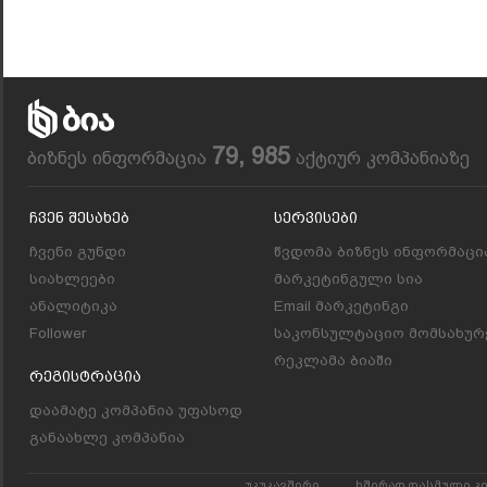
79, 985
ბიზნეს ინფორმაცია
აქტიურ კომპანიაზე
Ჩვენ Შესახებ
Სერვისები
ჩვენი გუნდი
წვდომა ბიზნეს ინფორმაცი
სიახლეები
მარკეტინგული სია
ანალიტიკა
Email მარკეტინგი
Follower
საკონსულტაციო მომსახურ
რეკლამა ბიაში
Რეგისტრაცია
დაამატე კომპანია უფასოდ
განაახლე კომპანია
უკუკავშირი
ხშირად დასმული კ