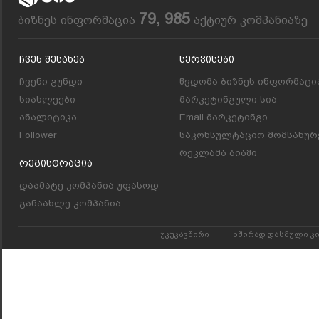
79, 985
ბიზნეს ინფორმაცია
აქტიურ კომპანიაზე
Ჩვენ Შესახებ
Სერვისები
ჩვენი გუნდი
წვდომა ბიზნეს ინფორმაცი
სიახლეები
მარკეტინგული სია
ანალიტიკა
Email მარკეტინგი
Follower
საკონსულტაციო მომსახურ
რეკლამა ბიაში
Რეგისტრაცია
დაამატე კომპანია უფასოდ
განაახლე კომპანია
უკუკავშირი
ხშირად დასმული კ