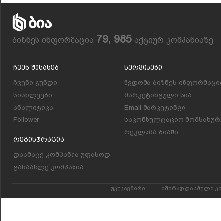
79, 985
ბიზნეს ინფორმაცია
აქტიურ კომპანიაზე
Ჩვენ Შესახებ
Სერვისები
ჩვენი გუნდი
წვდომა ბიზნეს ინფორმაცი
სიახლეები
მარკეტინგული სია
ანალიტიკა
Email მარკეტინგი
Follower
საკონსულტაციო მომსახურ
რეკლამა ბიაში
Რეგისტრაცია
დაამატე კომპანია უფასოდ
განაახლე კომპანია
უკუკავშირი
ხშირად დასმული კ