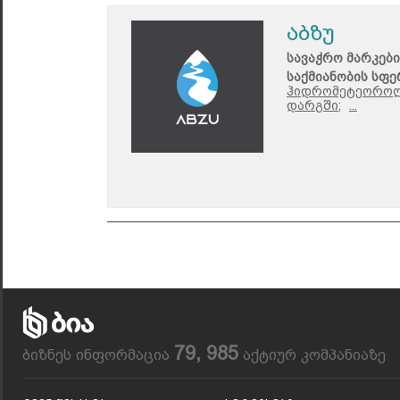
აბზუ
სავაჭრო მარკები
საქმიანობის სფე
ჰიდრომეტეოროლ
დარგში;
...
79, 985
ბიზნეს ინფორმაცია
აქტიურ კომპანიაზე