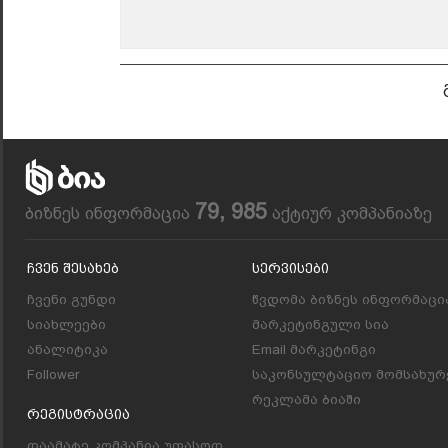
79, 985
ბიზნეს ინფორმაცია
აქტიურ კომპანიაზე
Ჩვენ Შესახებ
Სერვისები
ჩვენი გუნდი
წვდომა ბიზნეს ინფორმაცი
სიახლეები
მარკეტინგული სია
ანალიტიკა
Email მარკეტინგი
Follower
საკონსულტაციო მომსახურ
რეკლამა ბიაში
Რეგისტრაცია
დაამატე კომპანია უფასოდ