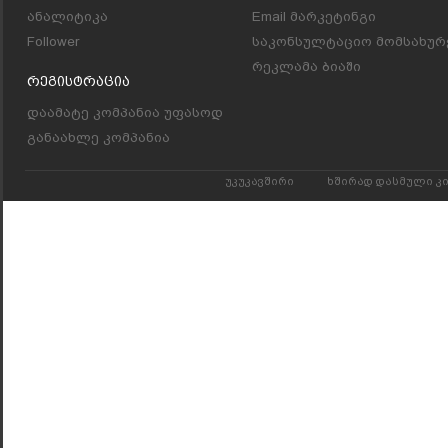
ანალიტიკა
Email მარკეტინგი
Follower
საკონსულტაციო მომსახურ
რეკლამა ბიაში
Რეგისტრაცია
დაამატე კომპანია უფასოდ
განაახლე კომპანია
უკუკავშირი
ხშირად დასმული კ