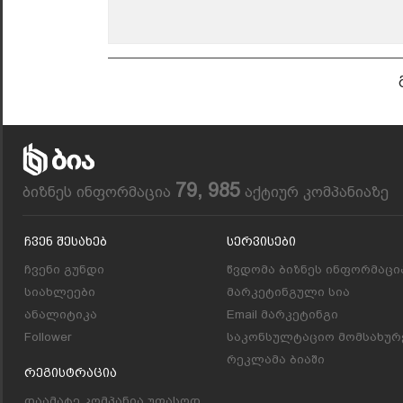
79, 985
ბიზნეს ინფორმაცია
აქტიურ კომპანიაზე
Ჩვენ Შესახებ
Სერვისები
ჩვენი გუნდი
წვდომა ბიზნეს ინფორმაცი
სიახლეები
მარკეტინგული სია
ანალიტიკა
Email მარკეტინგი
Follower
საკონსულტაციო მომსახურ
რეკლამა ბიაში
Რეგისტრაცია
დაამატე კომპანია უფასოდ