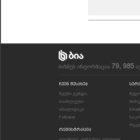
79, 985
ბიზნეს ინფორმაცია
ა
Ჩვენ Შესახებ
Სერ
ჩვენი გუნდი
წვდო
სიახლეები
მარ
ანალიტიკა
Emai
Follower
საკ
რეკლ
Რეგისტრაცია
დაამატე კომპანია უფასოდ