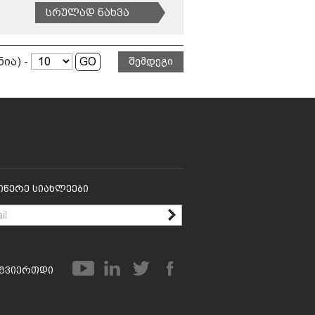
Სრულად Ნახვა
ნია) -
შემდეგი
იწერე Სიახლეები
გვიერთდი