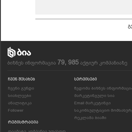
გ
79, 985
ბიზნეს ინფორმაცია
აქტიურ კომპანიაზე
Ჩვენ Შესახებ
Სერვისები
ჩვენი გუნდი
წვდომა ბიზნეს ინფორმაცი
სიახლეები
მარკეტინგული სია
ანალიტიკა
Email მარკეტინგი
Follower
საკონსულტაციო მომსახურ
რეკლამა ბიაში
Რეგისტრაცია
დაამატე კომპანია უფასოდ