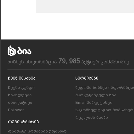
79, 985
ბიზნეს ინფორმაცია
აქტიურ კომპანიაზე
Ჩვენ Შესახებ
Სერვისები
ჩვენი გუნდი
წვდომა ბიზნეს ინფორმაცი
სიახლეები
მარკეტინგული სია
ანალიტიკა
Email მარკეტინგი
Follower
საკონსულტაციო მომსახურ
რეკლამა ბიაში
Რეგისტრაცია
დაამატე კომპანია უფასოდ