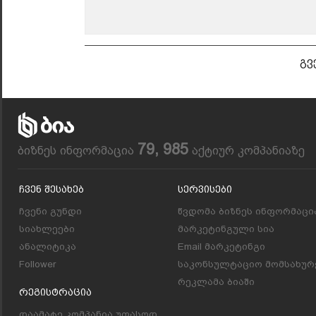
გვ
79, 985
ბიზნეს ინფორმაცია
აქტიურ კომპანიაზე
Ჩვენ Შესახებ
Სერვისები
ჩვენი გუნდი
წვდომა ბიზნეს ინფორმაცი
სიახლეები
მარკეტინგული სია
ანალიტიკა
Email მარკეტინგი
Follower
საკონსულტაციო მომსახურ
რეკლამა ბიაში
Რეგისტრაცია
დაამატე კომპანია უფასოდ