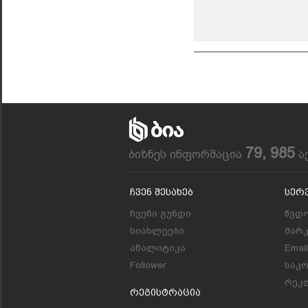
79, 985
ბიზნეს ინფორმაცია
ა
Ჩვენ Შესახებ
Სერ
ჩვენი გუნდი
წვდო
სიახლეები
მარ
ანალიტიკა
Emai
Follower
საკ
რეკლ
Რეგისტრაცია