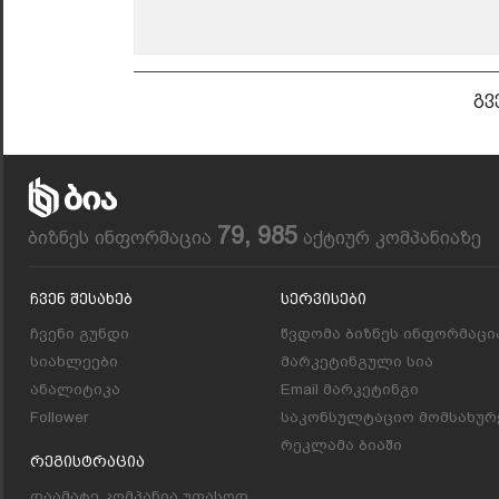
გვ
79, 985
ბიზნეს ინფორმაცია
აქტიურ კომპანიაზე
Ჩვენ Შესახებ
Სერვისები
ჩვენი გუნდი
წვდომა ბიზნეს ინფორმაცი
სიახლეები
მარკეტინგული სია
ანალიტიკა
Email მარკეტინგი
Follower
საკონსულტაციო მომსახურ
რეკლამა ბიაში
Რეგისტრაცია
დაამატე კომპანია უფასოდ