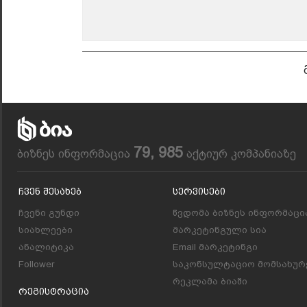
79, 985
ბიზნეს ინფორმაცია
აქტიურ კომპანიაზე
Ჩვენ Შესახებ
Სერვისები
ჩვენი გუნდი
წვდომა ბიზნეს ინფორმაცი
სიახლეები
მარკეტინგული სია
ანალიტიკა
Email მარკეტინგი
Follower
საკონსულტაციო მომსახურ
რეკლამა ბიაში
Რეგისტრაცია