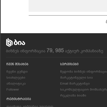
79, 985
ბიზნეს ინფორმაცია
აქტიურ კომპანიაზე
Ჩვენ Შესახებ
Სერვისები
ჩვენი გუნდი
წვდომა ბიზნეს ინფორმაცი
სიახლეები
მარკეტინგული სია
ანალიტიკა
Email მარკეტინგი
Follower
საკონსულტაციო მომსახურ
რეკლამა ბიაში
Რეგისტრაცია
დაამატე კომპანია უფასოდ