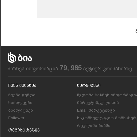
79, 985
ბიზნეს ინფორმაცია
აქტიურ კომპანიაზე
Ჩვენ Შესახებ
Სერვისები
ჩვენი გუნდი
წვდომა ბიზნეს ინფორმაცი
სიახლეები
მარკეტინგული სია
ანალიტიკა
Email მარკეტინგი
Follower
საკონსულტაციო მომსახურ
რეკლამა ბიაში
Რეგისტრაცია