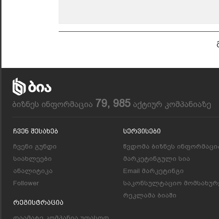
79, 985
ბიზნეს ინფორმაცია
აქტიურ კომპანიაზე
Ჩვენ Შესახებ
Სერვისები
ჩვენი გუნდი
წვდომა ბიზნეს ინფორმაცი
სიახლეები
მარკეტინგული სია
ანალიტიკა
Email მარკეტინგი
Follower
საკონსულტაციო მომსახურ
რეკლამა ბიაში
Რეგისტრაცია
დაამატე კომპანია უფასოდ