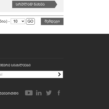
Სრულად Ნახვა
ნია) -
შემდეგი
იწერე Სიახლეები
გვიერთდი