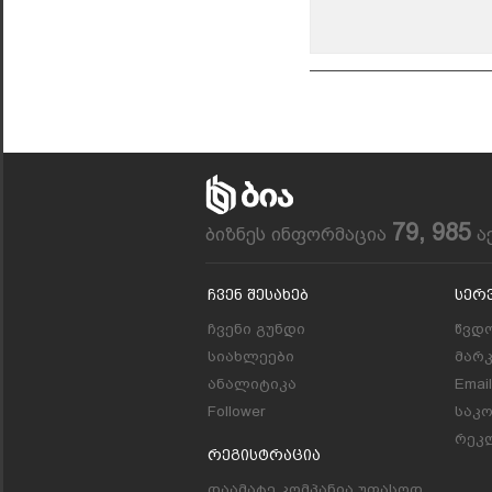
79, 985
ბიზნეს ინფორმაცია
ა
Ჩვენ Შესახებ
Სერ
ჩვენი გუნდი
წვდო
სიახლეები
მარ
ანალიტიკა
Emai
Follower
საკ
რეკლ
Რეგისტრაცია
დაამატე კომპანია უფასოდ