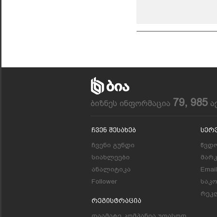
79, 985
ბიზნეს ინფორმაცია
ა
Ჩვენ Შესახებ
Სერ
ჩვენი გუნდი
წვდო
სიახლეები
მარ
ანალიტიკა
Emai
Follower
საკ
რეკლ
Რეგისტრაცია
დაამატე კომპანია უფასოდ