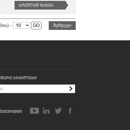
Სრულად Ნახვა
ნია) -
შემდეგი
იწერე Სიახლეები
გვიერთდი