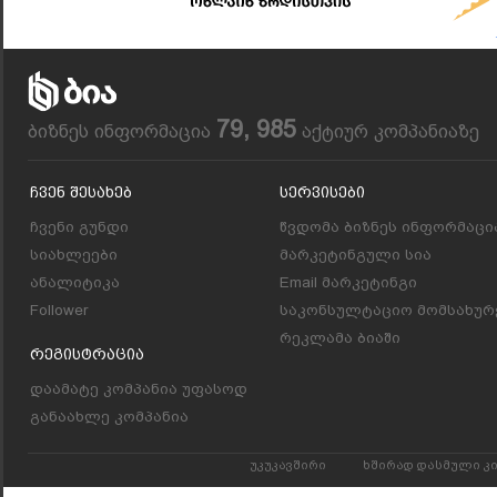
79, 985
ბიზნეს ინფორმაცია
აქტიურ კომპანიაზე
Ჩვენ Შესახებ
Სერვისები
ჩვენი გუნდი
წვდომა ბიზნეს ინფორმაცი
სიახლეები
მარკეტინგული სია
ანალიტიკა
Email მარკეტინგი
Follower
საკონსულტაციო მომსახურ
რეკლამა ბიაში
Რეგისტრაცია
დაამატე კომპანია უფასოდ
განაახლე კომპანია
უკუკავშირი
ხშირად დასმული კ