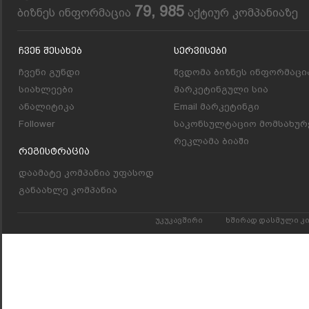
79, 985
ბიზნეს ინფორმაცია
აქტიურ კომპანიაზე
Ჩვენ Შესახებ
Სერვისები
ჩვენი გუნდი
წვდომა ბიზნეს ინფორმაცი
სიახლეები
მარკეტინგული სია
ანალიტიკა
Email მარკეტინგი
Follower
საკონსულტაციო მომსახურ
რეკლამა ბიაში
Რეგისტრაცია
დაამატე კომპანია უფასოდ
განაახლე კომპანია
უკუკავშირი
ხშირად დასმული კ