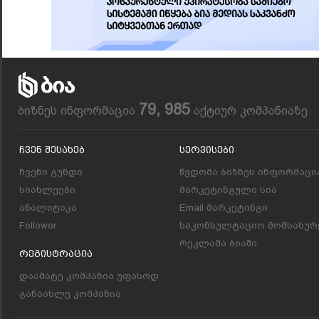
79, 985
ბიზნეს ინფორმაცია
აქტიურ კომპანიაზე
Ჩვენ Შესახებ
Სერვისები
ჩვენი გუნდი
წვდომა ბიზნეს ინფორმაცი
სიახლეები
მარკეტინგული სია
ანალიტიკა
Email მარკეტინგი
Follower
საკონსულტაციო მომსახურ
რეკლამა ბიაში
Რეგისტრაცია
დაამატე კომპანია უფასოდ
განაახლე კომპანია