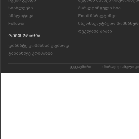
ჩვენი გუნდი
წვდომა ბიზნეს ინფორმაცი
სიახლეები
მარკეტინგული სია
ანალიტიკა
Email მარკეტინგი
Follower
საკონსულტაციო მომსახურ
რეკლამა ბიაში
Რეგისტრაცია
დაამატე კომპანია უფასოდ
განაახლე კომპანია
უკუკავშირი
ხშირად დასმული კ