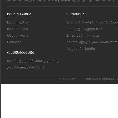
Ჩვენ Შესახებ
Სერვისები
ჩვენი გუნდი
წვდომა ბიზნეს ინფორმაცი
სიახლეები
მარკეტინგული სია
ანალიტიკა
Email მარკეტინგი
Follower
საკონსულტაციო მომსახურ
რეკლამა ბიაში
Რეგისტრაცია
დაამატე კომპანია უფასოდ
განაახლე კომპანია
უკუკავშირი
ხშირად დასმული კ