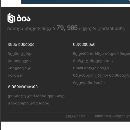
79, 985
ბიზნეს ინფორმაცია
აქტიურ კომპანიაზე
Ჩვენ Შესახებ
Სერვისები
ჩვენი გუნდი
წვდომა ბიზნეს ინფორმაცი
სიახლეები
მარკეტინგული სია
ანალიტიკა
Email მარკეტინგი
Follower
საკონსულტაციო მომსახურ
რეკლამა ბიაში
Რეგისტრაცია
დაამატე კომპანია უფასოდ
განაახლე კომპანია
უკუკავშირი
ხშირად დასმული კ