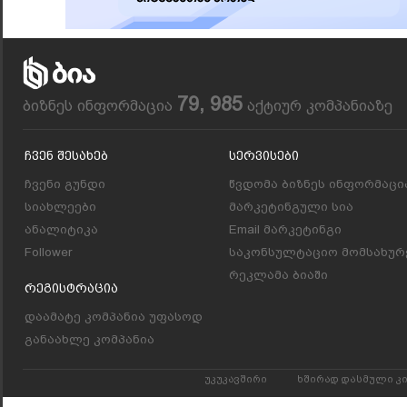
79, 985
ბიზნეს ინფორმაცია
აქტიურ კომპანიაზე
Ჩვენ Შესახებ
Სერვისები
ჩვენი გუნდი
წვდომა ბიზნეს ინფორმაცი
სიახლეები
მარკეტინგული სია
ანალიტიკა
Email მარკეტინგი
Follower
საკონსულტაციო მომსახურ
რეკლამა ბიაში
Რეგისტრაცია
დაამატე კომპანია უფასოდ
განაახლე კომპანია
უკუკავშირი
ხშირად დასმული კ