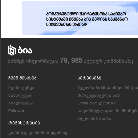
79, 985
ბიზნეს ინფორმაცია
აქტიურ კომპანიაზე
Ჩვენ Შესახებ
Სერვისები
ჩვენი გუნდი
წვდომა ბიზნეს ინფორმაცი
სიახლეები
მარკეტინგული სია
ანალიტიკა
Email მარკეტინგი
Follower
საკონსულტაციო მომსახურ
რეკლამა ბიაში
Რეგისტრაცია
დაამატე კომპანია უფასოდ