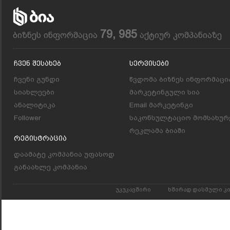
79, 985
ბიზნეს ინფორმაცია
აქტიურ კომპანიაზე
Ჩვენ Შესახებ
Სერვისები
ჩვენი გუნდი
წვდომა ბიზნეს ინფორმაცი
სიახლეები
მარკეტინგული სია
ანალიტიკა
Email მარკეტინგი
Follower
საკონსულტაციო მომსახურ
რეკლამა ბიაში
Რეგისტრაცია
დაამატე კომპანია უფასოდ
განაახლე კომპანია
უკუკავშირი
ხშირად დასმული კ