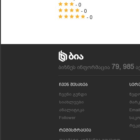
- 0
- 0
- 0
79, 985
ბიზნეს ინფორმაცია
ა
Ჩვენ Შესახებ
Სერ
ჩვენი გუნდი
წვდო
სიახლეები
მარ
ანალიტიკა
Emai
Follower
საკ
რეკლ
Რეგისტრაცია
დაამატე კომპანია უფასოდ