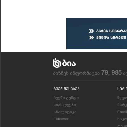
79, 985
ბიზნეს ინფორმაცია
ა
Ჩვენ Შესახებ
Სერ
ჩვენი გუნდი
წვდო
სიახლეები
მარ
ანალიტიკა
Emai
Follower
საკ
რეკლ