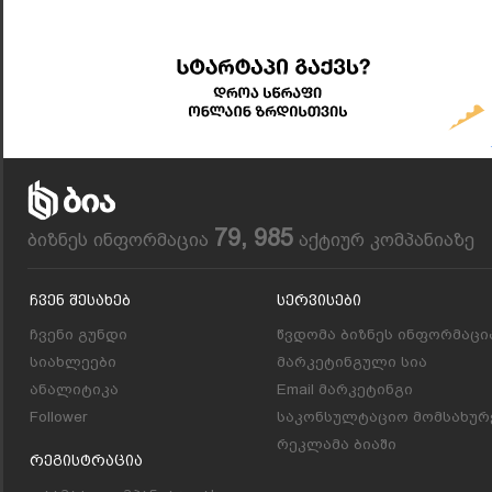
79, 985
ბიზნეს ინფორმაცია
აქტიურ კომპანიაზე
Ჩვენ Შესახებ
Სერვისები
ჩვენი გუნდი
წვდომა ბიზნეს ინფორმაცი
სიახლეები
მარკეტინგული სია
ანალიტიკა
Email მარკეტინგი
Follower
საკონსულტაციო მომსახურ
რეკლამა ბიაში
Რეგისტრაცია