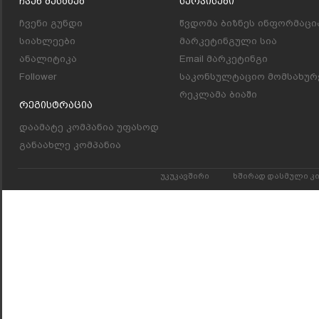
Ჩვენ Შესახებ
Სერვისები
ჩვენი გუნდი
წვდომა ბიზნეს ინფორმაცი
სიახლეები
მარკეტინგული სია
ანალიტიკა
Email მარკეტინგი
Follower
საკონსულტაციო მომსახურ
რეკლამა ბიაში
Რეგისტრაცია
დაამატე კომპანია უფასოდ
განაახლე კომპანია
უკუკავშირი
ხშირად დასმული კ