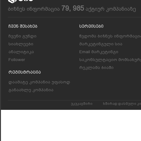
79, 985
ბიზნეს ინფორმაცია
აქტიურ კომპანიაზე
Ჩვენ Შესახებ
Სერვისები
ჩვენი გუნდი
წვდომა ბიზნეს ინფორმაცი
სიახლეები
მარკეტინგული სია
ანალიტიკა
Email მარკეტინგი
Follower
საკონსულტაციო მომსახურ
რეკლამა ბიაში
Რეგისტრაცია
დაამატე კომპანია უფასოდ
განაახლე კომპანია
უკუკავშირი
ხშირად დასმული კ