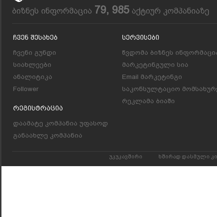
79, 985
ბიზნეს ინფორმაცია
აქტიურ კომპანიაზე
Ჩვენ Შესახებ
Სერვისები
ჩვენი გუნდი
წვდომა ბიზნეს ინფორმაცი
სიახლეები
მარკეტინგული სია
ანალიტიკა
Email მარკეტინგი
Follower
საკონსულტაციო მომსახურ
რეკლამა ბიაში
Რეგისტრაცია
დაამატე კომპანია უფასოდ
განაახლე კომპანია
უკუკავშირი
ხშირად დასმული კ