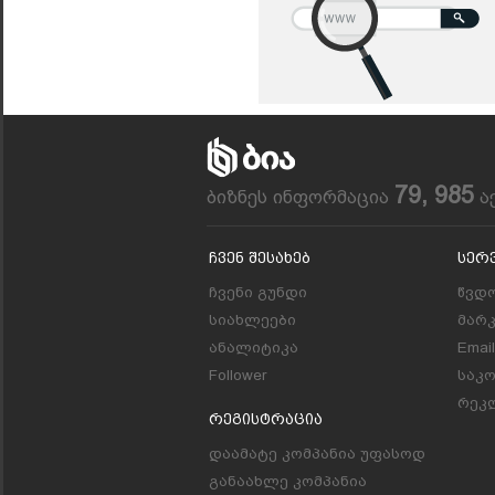
79, 985
ბიზნეს ინფორმაცია
ა
Ჩვენ Შესახებ
Სერ
ჩვენი გუნდი
წვდო
სიახლეები
მარ
ანალიტიკა
Emai
Follower
საკ
რეკლ
Რეგისტრაცია
დაამატე კომპანია უფასოდ
განაახლე კომპანია