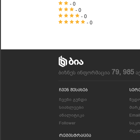
- 0
- 0
- 0
- 0
79, 985
ბიზნეს ინფორმაცია
ა
Ჩვენ Შესახებ
Სერ
ჩვენი გუნდი
წვდო
სიახლეები
მარ
ანალიტიკა
Emai
Follower
საკ
რეკლ
Რეგისტრაცია