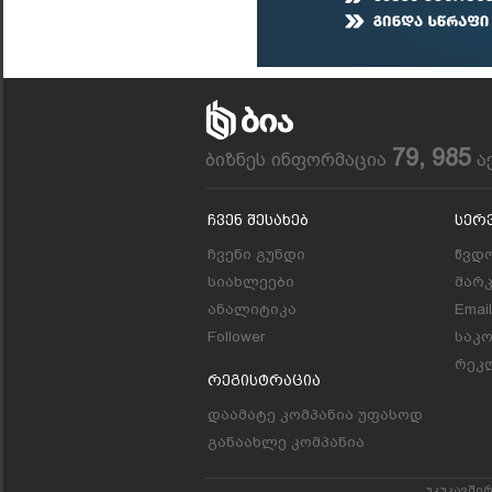
79, 985
ბიზნეს ინფორმაცია
ა
Ჩვენ Შესახებ
Სერ
ჩვენი გუნდი
წვდო
სიახლეები
მარ
ანალიტიკა
Emai
Follower
საკ
რეკლ
Რეგისტრაცია
დაამატე კომპანია უფასოდ
განაახლე კომპანია
უკუკავში