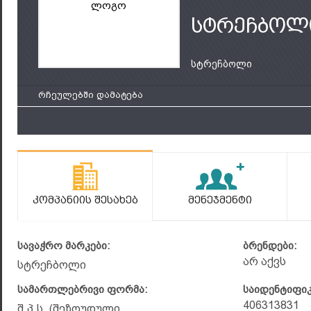
ლოგო
სტრეჩბოლ
სტრეჩბოლი
რჩეულებში დამატება
Კომპანიის Შესახებ
Მენეჯმენტი
სავაჭრო მარკები:
ბრენდები:
არ აქვს
სტრეჩბოლი
სამართლებრივი ფორმა:
საიდენტიფი
406313831
შ.პ.ს. (შეზღუდული