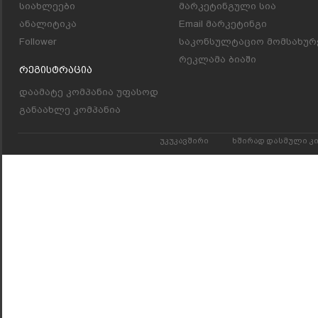
სიახლეები
მარკეტინგული სია
ანალიტიკა
Email მარკეტინგი
Follower
საკონსულტაციო მომსახურ
რეკლამა ბიაში
Რეგისტრაცია
დაამატე კომპანია უფასოდ
განაახლე კომპანია
უკუკავშირი
ხშირად დასმული კ