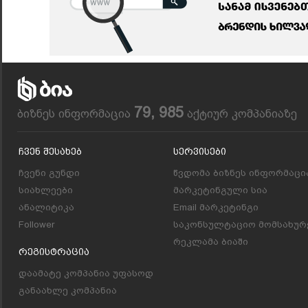
79, 985
ბიზნეს ინფორმაცია
აქტიურ კომპანიაზე
Ჩვენ Შესახებ
Სერვისები
ჩვენი გუნდი
წვდომა ბიზნეს ინფორმაცი
სიახლეები
მარკეტინგული სია
ანალიტიკა
Email მარკეტინგი
Follower
საკონსულტაციო მომსახურ
რეკლამა ბიაში
Რეგისტრაცია
დაამატე კომპანია უფასოდ
განაახლე კომპანია