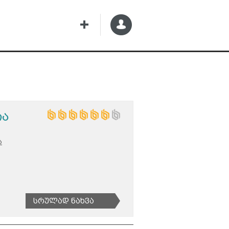
ია
ა
Სრულად Ნახვა