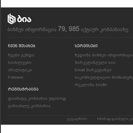
79, 985
ბიზნეს ინფორმაცია
აქტიურ კომპანიაზე
Ჩვენ Შესახებ
Სერვისები
ჩვენი გუნდი
წვდომა ბიზნეს ინფორმაცი
სიახლეები
მარკეტინგული სია
ანალიტიკა
Email მარკეტინგი
Follower
საკონსულტაციო მომსახურ
რეკლამა ბიაში
Რეგისტრაცია
დაამატე კომპანია უფასოდ
განაახლე კომპანია
უკუკავშირი
ხშირად დასმული კ