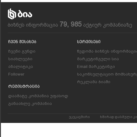
79, 985
ბიზნეს ინფორმაცია
აქტიურ კომპანიაზე
Ჩვენ Შესახებ
Სერვისები
ჩვენი გუნდი
წვდომა ბიზნეს ინფორმაცი
სიახლეები
მარკეტინგული სია
ანალიტიკა
Email მარკეტინგი
Follower
საკონსულტაციო მომსახურ
რეკლამა ბიაში
Რეგისტრაცია
დაამატე კომპანია უფასოდ
განაახლე კომპანია
უკუკავშირი
ხშირად დასმული კ