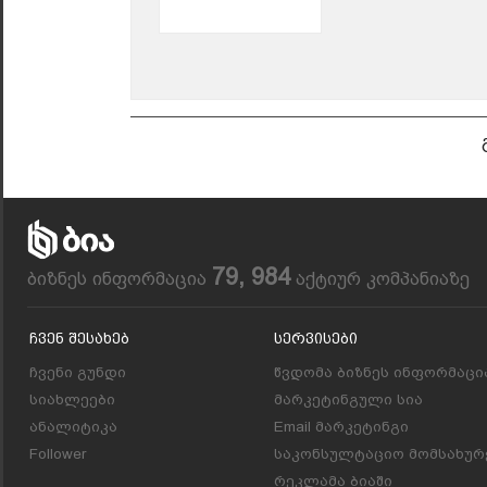
79, 984
ბიზნეს ინფორმაცია
აქტიურ კომპანიაზე
Ჩვენ Შესახებ
Სერვისები
ჩვენი გუნდი
წვდომა ბიზნეს ინფორმაცი
სიახლეები
მარკეტინგული სია
ანალიტიკა
Email მარკეტინგი
Follower
საკონსულტაციო მომსახურ
რეკლამა ბიაში