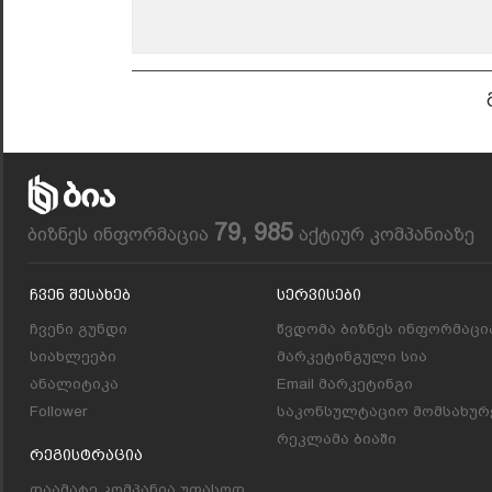
79, 985
ბიზნეს ინფორმაცია
აქტიურ კომპანიაზე
Ჩვენ Შესახებ
Სერვისები
ჩვენი გუნდი
წვდომა ბიზნეს ინფორმაცი
სიახლეები
მარკეტინგული სია
ანალიტიკა
Email მარკეტინგი
Follower
საკონსულტაციო მომსახურ
რეკლამა ბიაში
Რეგისტრაცია
დაამატე კომპანია უფასოდ