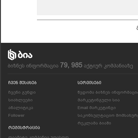
79, 985
ბიზნეს ინფორმაცია
აქტიურ კომპანიაზე
Ჩვენ Შესახებ
Სერვისები
ჩვენი გუნდი
წვდომა ბიზნეს ინფორმაცი
სიახლეები
მარკეტინგული სია
ანალიტიკა
Email მარკეტინგი
Follower
საკონსულტაციო მომსახურ
რეკლამა ბიაში
Რეგისტრაცია
დაამატე კომპანია უფასოდ