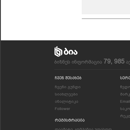
79, 985
ბიზნეს ინფორმაცია
ა
Ჩვენ Შესახებ
Სერ
ჩვენი გუნდი
წვდო
სიახლეები
მარ
ანალიტიკა
Emai
Follower
საკ
რეკლ
Რეგისტრაცია
დაამატე კომპანია უფასოდ