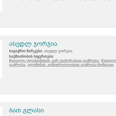
ასედლ ჯორჯია
სავაჭრო მარკები:
ასედლ ჯორჯია
საქმიანობის სფეროები:
მეტალო–პლასტმასის კარ-ფანჯრებით ვაჭრობა;
მეტალო
ვაჭრობა;
ალუმინის კონსტრუქციებით ვაჭრობა,მონტაჟი;
ბათ გლასი