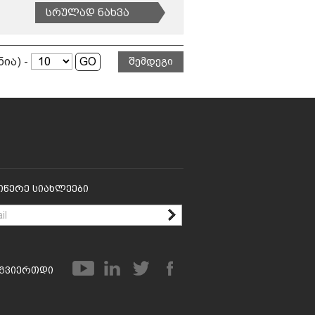
Სრულად Ნახვა
ნია) -
შემდეგი
იწერე Სიახლეები
გვიერთდი